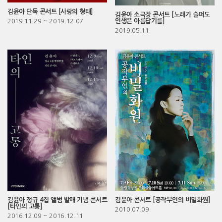
김윤아 단독 콘서트 [사랑의 형태]
김윤아 소극장 콘서트 [노래가 슬퍼도
인생은 아름답기를]
2019.11.29
~ 2019.12.07
2019.05.11
김윤아 정규 4집 앨범 발매 기념 콘서트
김윤아 콘서트 [공작부인의 비밀화원]
[타인의 고통]
2010.07.09
2016.12.09
~ 2016.12.11